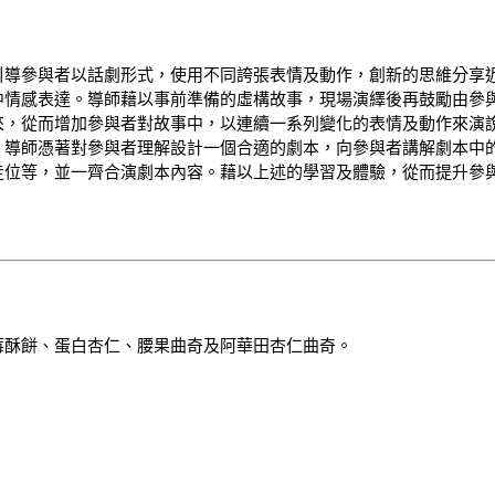
引導參與者以話劇形式，使用不同誇張表情及動作，創新的思維分享
中情感表達。導師藉以事前準備的虛構故事，現場演繹後再鼓勵由參
來，從而增加參與者對故事中，以連續一系列變化的表情及動作來演
，導師憑著對參與者理解設計一個合適的劇本，向參與者講解劇本中
走位等，並一齊合演劇本內容。藉以上述的學習及體驗，從而提升參
莓酥餅、蛋白杏仁、腰果曲奇及阿華田杏仁曲奇。