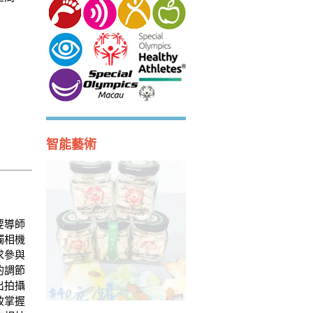
智能藝術
要導師
觸相機
求參與
的調節
出拍攝
致掌握