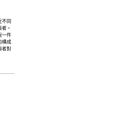
近不同
與者，
說一件
的構成
與者對