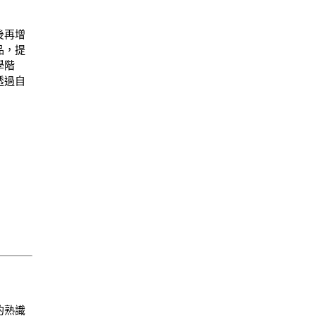
後再增
品，提
學階
透過自
的熟識