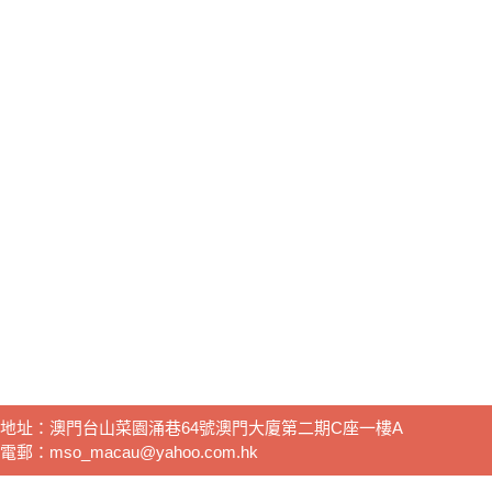
地址：澳門台山菜園涌巷64號澳門大廈第二期C座一樓A
電郵：mso_macau@yahoo.com.hk