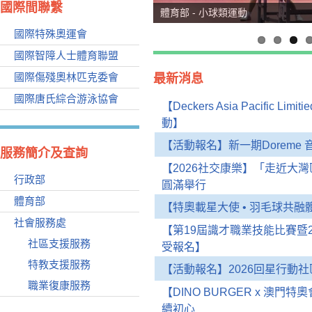
國際間聯繫
體育部 - 小球類運動
國際特殊奧運會
國際智障人士體育聯盟
國際傷殘奧林匹克委會
最新消息
國際唐氏綜合游泳協會
【Deckers Asia Pacific Li
動】
【活動報名】新一期Doreme
服務簡介及查詢
【2026社交康樂】「走近大
行政部
圓滿舉行
體育部
【特奧載星大使 • 羽毛球共
社會服務處
【第19屆識才職業技能比賽暨
社區支援服務
受報名】
特教支援服務
【活動報名】2026回星行動
職業復康服務
【DINO BURGER x 澳
續初心