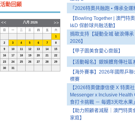
活動回顧
「2026特奧共融跑 • 傳承
【Bowling Together | 澳門特奧
八月
2026
I&D 保齡球共融活動】
日
一
二
三
四
五
六
捐款支持【凝動全城 破浪傳承 
1
2026】
2
3
4
5
6
7
8
9
10
11
12
13
14
15
【甲子園美食愛心齋飯】
16
17
18
19
20
21
22
【活動報名】銀娛體育傳社區系
23
24
25
26
27
28
29
30
31
【海外賽事】2026年國際乒
標賽
【2026特奧健康信使 X 特奧社區
Messenger x Inclusive He
食打卡挑戰 － 每週3天吃水
【助力照顧者減壓｜澳門特奧
家庭】