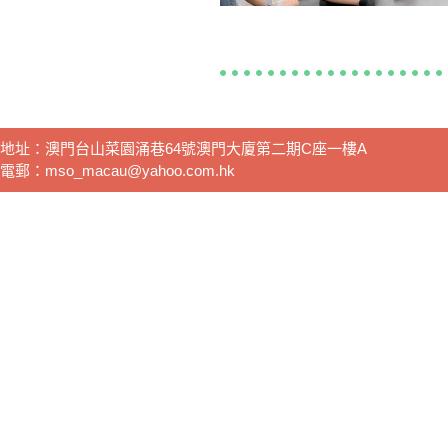
地址：澳門台山菜園涌巷64號澳門大廈第二期C座一樓A
電郵：mso_macau@yahoo.com.hk