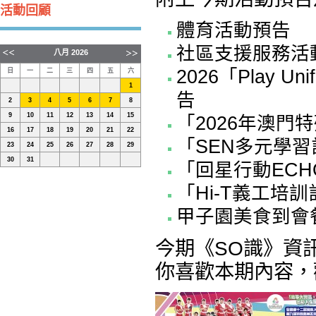
活動回顧
體育活動預告
社區支援服務活
八月
2026
2026「Play U
日
一
二
三
四
五
六
1
告
2
3
4
5
6
7
8
9
10
11
12
13
14
15
「2026年澳門
16
17
18
19
20
21
22
「SEN多元學
23
24
25
26
27
28
29
30
31
「回星行動ECH
「Hi-T義工培
甲子園美食到會
今期《SO識》資
你喜歡本期內容，