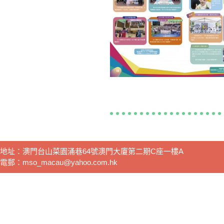
地址：澳門台山菜園涌巷64號澳門大廈第二期C座一樓A
電郵：mso_macau@yahoo.com.hk